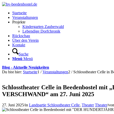
Startseite
Veranstaltungen
Projekte
Kindergarten Zauberwald
Lebendige Dorfchronik
Rückschau
Über den Verein
Kontakt
Suche
Menü
Menü
Blog - Aktuelle Neuigkeiten
Du bist hier:
Startseite
1
/
Veranstaltungen
2
/
Schlosstheater Celle 
Schlosstheater Celle in Beedenboste
VERSCHWAND“ am 27. Juni 2025
27. Juni 2025
/
in
Landpartie Schlosstheater Celle
,
Theater
Theater
/
vo