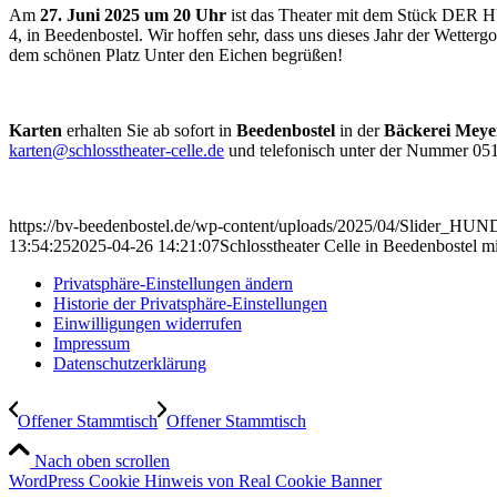
Am
27. Juni 2025 um 20 Uhr
ist das Theater mit dem Stück 
4, in Beedenbostel. Wir hoffen sehr, dass uns dieses Jahr der Wetter
dem schönen Platz Unter den Eichen begrüßen!
Karten
erhalten Sie ab sofort in
Beedenbostel
in der
Bäckerei Meye
karten@schlosstheater-celle.de
und telefonisch unter der Nummer 05
https://bv-beedenbostel.de/wp-content/uploads/2025/04/Slider_HU
13:54:25
2025-04-26 14:21:07
Schlosstheater Celle in Beeden
Privatsphäre-Einstellungen ändern
Historie der Privatsphäre-Einstellungen
Einwilligungen widerrufen
Impressum
Datenschutzerklärung
Offener Stammtisch
Offener Stammtisch
Nach oben scrollen
WordPress Cookie Hinweis von Real Cookie Banner