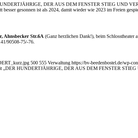
DER HUNDERTJÄHRIGE, DER AUS DEM FENSTER STIEG UND VERSCHW
gott besser gesonnen ist als 2024, damit wieder wie 2023 im Freien ge
r, Ahnsbecker Str.6A
(Ganz herzlichen Dank!), beim Schlosstheater an
141/90508-75/-76.
NDERT_kurz.jpg
500
555
Verwaltung
https://bv-beedenbostel.de/wp-co
bostel mit „DER HUNDERTJÄHRIGE, DER AUS DEM FENSTER STIE