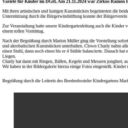
Varieté für Kinder im DGH. Am 21.11.2024 war Zirkus Ramon He
Mit ihren artistischen und lustigen Kunststücken begeisterten die beid
Unterstützung durch die Bürgerwindstiftung konnte der Bürgerverein B
Zur Veranstaltung hatte unsere Kindergartenleitung auch die Kinder 
einem tollen Vormittag.
Nach der Begrüßung durch Marion Müller ging die Vorstellung sofort
und akrobatischen Kunststücken unterhalten. Clown Charly nahm alle
einen Stuhl, dann noch einen bis er 4 Stühle balancierte. Danach hat 
Liegen.
Charly hat dann mit Ringen, Bällen, Kegeln und Messern jongliert, a
Wir haben in der Bildergalerie hierzu einige Fotos eingestellt. Kinde
Begrüßung durch die Leiterin des Beedenbosteler Kindergartens Mar