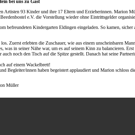
in bei uns zu Gast
en Artisten 93 Kinder und ihre 17 Eltern und Erzieherinnen. Marion Müll
eedenbostel e.V. die Vorstellung wieder ohne Eintrittsgelder organisie
vom befreundeten Kindergarten Eldingen eingeladen. So kamen, sicher a
 los. Zuerst erlebten die Zuschauer, wie aus einem unscheinbaren Ma
s, was in seiner Nähe war, um es auf seinem Kinn zu balancieren. Ers
er auch noch den Tisch auf die Spitze gestellt. Danach hat seine Partn
uch auf einem Wackelbrett!
r und Begleiter/innen haben begeistert applaudiert und Marion schloss 
ion Müller