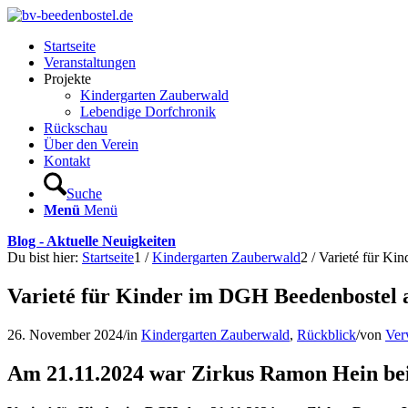
Startseite
Veranstaltungen
Projekte
Kindergarten Zauberwald
Lebendige Dorfchronik
Rückschau
Über den Verein
Kontakt
Suche
Menü
Menü
Blog - Aktuelle Neuigkeiten
Du bist hier:
Startseite
1
/
Kindergarten Zauberwald
2
/
Varieté für K
Varieté für Kinder im DGH Beedenbostel
26. November 2024
/
in
Kindergarten Zauberwald
,
Rückblick
/
von
Ver
Am 21.11.2024 war Zirkus Ramon Hein bei