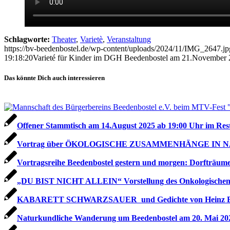
Schlagworte:
Theater
,
Varietè
,
Veranstaltung
https://bv-beedenbostel.de/wp-content/uploads/2024/11/IMG_2647.jp
19:18:20
Varieté für Kinder im DGH Beedenbostel am 21.November
Das könnte Dich auch interessieren
Offener Stammtisch am 14.August 2025 ab 19:00 Uhr im Res
Vortrag über ÖKOLOGISCHE ZUSAMMENHÄNGE IN NATUR
Vortragsreihe Beedenbostel gestern und morgen: Dorfträum
„DU BIST NICHT ALLEIN“ Vorstellung des Onkologischen Fo
KABARETT SCHWARZSAUER und Gedichte von Heinz Erha
Naturkundliche Wanderung um Beedenbostel am 20. Mai 20