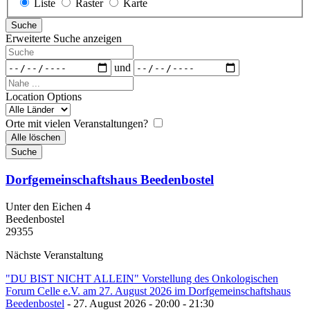
Anzeigetyp
Liste
Raster
Karte
für
Suche
Suchergebnisse
Erweiterte Suche anzeigen
Suche
Daten
und
Nahe
...
Location Options
Land
Orte mit vielen Veranstaltungen?
Alle löschen
Suche
Dorfgemeinschaftshaus Beedenbostel
Unter den Eichen 4
Beedenbostel
29355
Nächste Veranstaltung
"DU BIST NICHT ALLEIN" Vorstellung des Onkologischen
Forum Celle e.V. am 27. August 2026 im Dorfgemeinschaftshaus
Beedenbostel
- 27. August 2026 - 20:00 - 21:30