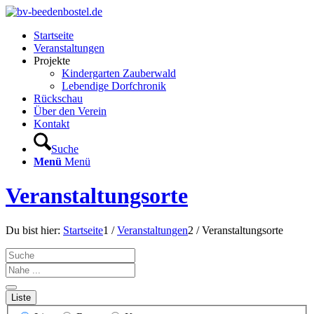
Startseite
Veranstaltungen
Projekte
Kindergarten Zauberwald
Lebendige Dorfchronik
Rückschau
Über den Verein
Kontakt
Suche
Menü
Menü
Veranstaltungsorte
Du bist hier:
Startseite
1
/
Veranstaltungen
2
/
Veranstaltungsorte
Suche
Nahe
...
Liste